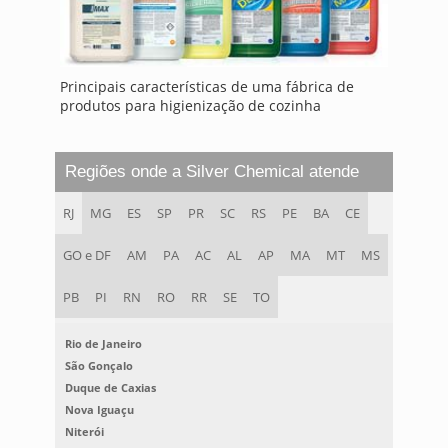
Principais características de uma fábrica de
produtos para higienização de cozinha
Regiões onde a Silver Chemical atende
RJ
MG
ES
SP
PR
SC
RS
PE
BA
CE
GO e DF
AM
PA
AC
AL
AP
MA
MT
MS
PB
PI
RN
RO
RR
SE
TO
Rio de Janeiro
São Gonçalo
Duque de Caxias
Nova Iguaçu
Niterói